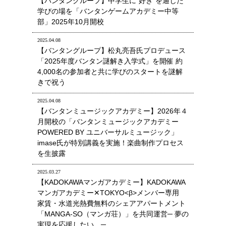
【バンタングループ】中学生に“好き”を通じた
学びの場を「バンタンゲームアカデミー中等
部」2025年10月開校
2025.04.08
【バンタングループ】松丸亮吾氏プロデュース
「2025年度バンタン謎解き入学式」を開催 約
4,000名の参加者と共に学びのスタートを謎解
きで祝う
2025.04.08
【バンタンミュージックアカデミー】2026年４
月開校の「バンタンミュージックアカデミー
POWERED BY ユニバーサルミュージック」
imase氏が特別講義を実施！楽曲制作プロセス
を生披露
2025.03.27
【KADOKAWAマンガアカデミー】KADOKAWA
マンガアカデミー✕TOKYO<β>メンバー専用
家賃・水道光熱費無料のシェアアパートメント
「MANGA-SO（マンガ荘）」を共同運営─ 夢の
実現を応援したい。─