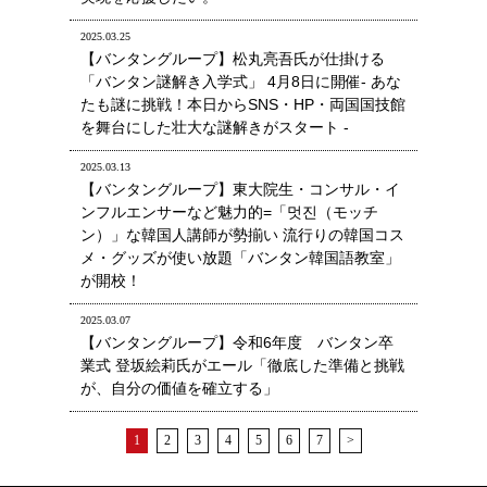
2025.03.25
【バンタングループ】松丸亮吾氏が仕掛ける
「バンタン謎解き入学式」 4月8日に開催- あな
たも謎に挑戦！本日からSNS・HP・両国国技館
を舞台にした壮大な謎解きがスタート -
2025.03.13
【バンタングループ】東大院生・コンサル・イ
ンフルエンサーなど魅力的=「멋진（モッチ
ン）」な韓国人講師が勢揃い 流行りの韓国コス
メ・グッズが使い放題「バンタン韓国語教室」
が開校！
2025.03.07
【バンタングループ】令和6年度 バンタン卒
業式 登坂絵莉氏がエール「徹底した準備と挑戦
が、自分の価値を確立する」
1
2
3
4
5
6
7
>