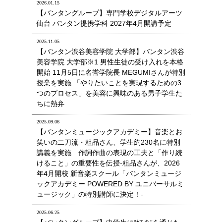
2026.01.15
【バンタングループ】専門学校デジタルアーツ
仙台 バンタン提携学科 2027年4月開講予定
2025.11.05
【バンタン渋谷美容学院 大学部】バンタン渋谷
美容学院 大学部※1 男性生徒の受け入れを本格
開始 11月5日に名誉学院長 MEGUMIさんが特別
授業を実施 「やりたいことを実現するための3
つのプロセス」を美容に興味のある男子学生た
ちに熱弁
2025.09.06
【バンタンミュージックアカデミー】音楽とお
笑いの二刀流・粗品さん、学生約230名に特別
講義を実施 作詞作曲の表現の工夫と「作り続
けること」の重要性を伝授-粗品さんが、2026
年4月開校 新音楽スクール「バンタンミュージ
ックアカデミー POWERED BY ユニバーサルミ
ュージック」の特別講師に決定！-
2025.06.25