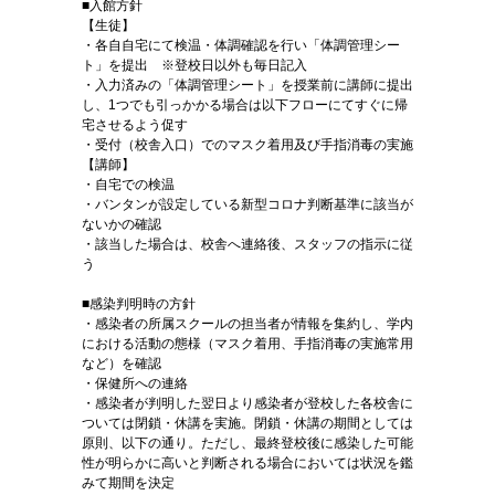
■入館方針
【生徒】
・各自自宅にて検温・体調確認を行い「体調管理シー
ト」を提出 ※登校日以外も毎日記入
・入力済みの「体調管理シート」を授業前に講師に提出
し、1つでも引っかかる場合は以下フローにてすぐに帰
宅させるよう促す
・受付（校舎入口）でのマスク着用及び手指消毒の実施
【講師】
・自宅での検温
・バンタンが設定している新型コロナ判断基準に該当が
ないかの確認
・該当した場合は、校舎へ連絡後、スタッフの指示に従
う
■感染判明時の方針
・感染者の所属スクールの担当者が情報を集約し、学内
における活動の態様（マスク着用、手指消毒の実施常用
など）を確認
・保健所への連絡
・感染者が判明した翌日より感染者が登校した各校舎に
ついては閉鎖・休講を実施。閉鎖・休講の期間としては
原則、以下の通り。ただし、最終登校後に感染した可能
性が明らかに高いと判断される場合においては状況を鑑
みて期間を決定