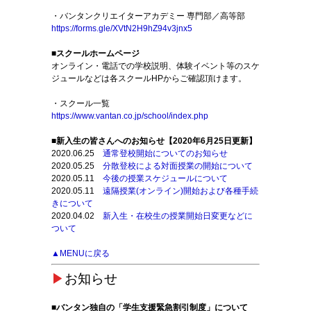
・バンタンクリエイターアカデミー 専門部／高等部
https://forms.gle/XVtN2H9hZ94v3jnx5
■スクールホームページ
オンライン・電話での学校説明、体験イベント等のスケ
ジュールなどは各スクールHPからご確認頂けます。
・スクール一覧
https://www.vantan.co.jp/school/index.php
■新入生の皆さんへのお知らせ【2020年6月25日更新】
2020.06.25
通常登校開始についてのお知らせ
2020.05.25
分散登校による対面授業の開始について
2020.05.11
今後の授業スケジュールについて
2020.05.11
遠隔授業(オンライン)開始および各種手続
きについて
2020.04.02
新入生・在校生の授業開始日変更などに
ついて
▲MENUに戻る
▶
お知らせ
■バンタン独自の「学生支援緊急割引制度」について