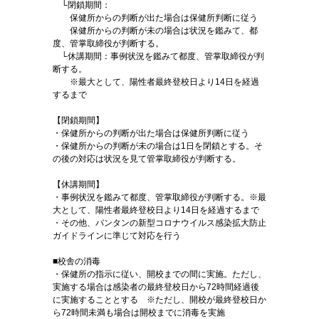
└閉鎖期間：
保健所からの判断が出た場合は保健所判断に従う
保健所からの判断が未の場合は状況を鑑みて、都
度、管掌取締役が判断する。
└休講期間：事例状況を鑑みて都度、管掌取締役が判
断する。
※最大として、陽性者最終登校日より14日を経過
するまで
【閉鎖期間】
・保健所からの判断が出た場合は保健所判断に従う
・保健所からの判断が未の場合は1日を閉鎖とする。そ
の後の対応は状況を見て管掌取締役が判断する。
【休講期間】
・事例状況を鑑みて都度、管掌取締役が判断する。※最
大として、陽性者最終登校日より14日を経過するまで
・その他、バンタンの新型コロナウイルス感染拡大防止
ガイドラインに準じて対応を行う
■校舎の消毒
・保健所の指示に従い、開校までの間に実施。ただし、
実施する場合は感染者の最終登校日から72時間経過後
に実施することとする ※ただし、開校が最終登校日か
ら72時間未満も場合は開校までに消毒を実施