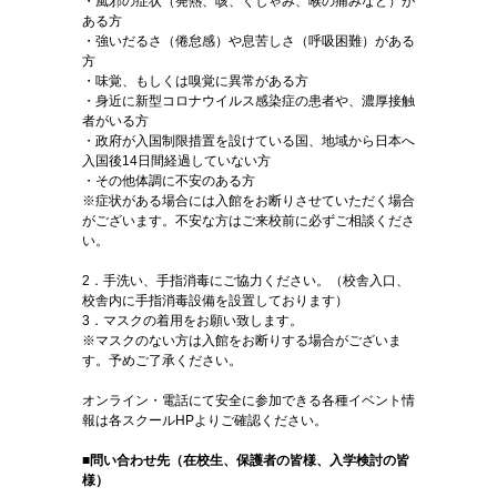
・風邪の症状（発熱、咳、くしゃみ、喉の痛みなど）が
ある方
・強いだるさ（倦怠感）や息苦しさ（呼吸困難）がある
方
・味覚、もしくは嗅覚に異常がある方
・身近に新型コロナウイルス感染症の患者や、濃厚接触
者がいる方
・政府が入国制限措置を設けている国、地域から日本へ
入国後14日間経過していない方
・その他体調に不安のある方
※症状がある場合には入館をお断りさせていただく場合
がございます。不安な方はご来校前に必ずご相談くださ
い。
2．手洗い、手指消毒にご協力ください。（校舎入口、
校舎内に手指消毒設備を設置しております）
3．マスクの着用をお願い致します。
※マスクのない方は入館をお断りする場合がございま
す。予めご了承ください。
オンライン・電話にて安全に参加できる各種イベント情
報は各スクールHPよりご確認ください。
■問い合わせ先（
在校生、保護者の皆様、入学検討の皆
様）