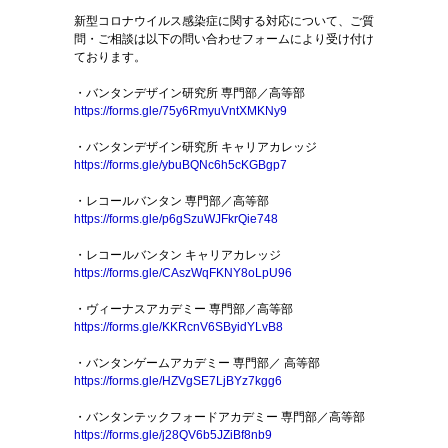
新型コロナウイルス感染症に関する対応について、ご質
問・ご相談は以下の問い合わせフォームにより受け付け
ております。
・バンタンデザイン研究所 専門部／高等部
https://forms.gle/75y6RmyuVntXMKNy9
・バンタンデザイン研究所 キャリアカレッジ
https://forms.gle/ybuBQNc6h5cKGBgp7
・レコールバンタン 専門部／高等部
https://forms.gle/p6gSzuWJFkrQie748
・レコールバンタン キャリアカレッジ
https://forms.gle/CAszWqFKNY8oLpU96
・ヴィーナスアカデミー 専門部／高等部
https://forms.gle/KKRcnV6SByidYLvB8
・バンタンゲームアカデミー 専門部／ 高等部
https://forms.gle/HZVgSE7LjBYz7kgg6
・バンタンテックフォードアカデミー 専門部／高等部
https://forms.gle/j28QV6b5JZiBf8nb9