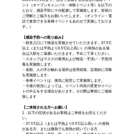
ント（オープンキャンパス・体験イベント等）を以下の
とおり、感染予防に十分配慮して実施致します。皆様の
ご理解とご協力をお願いいたします。（オンライン・電
話で参加できる各種イベントもあわせて実施しておりま
す。）
【感染予防への取り組み】
・校舎入口にて検温を実施させていただきます。37.5℃
以上（または平熱より0.5℃以上高い）の発熱がある場
合は入館をご遠慮いただきます。予めご了承ください。
・スタッフはマスクの着用および検温・手洗い・手指消
毒を実施致します。
・各館、人の手が触れる場所は使用前後、定期的に消毒
を実施致します。
・各種イベントは、換気に留意して実施致します。
・今後の状況によっては、イベント内容の変更やイベン
トの中止をする場合があります。その際は事前にご連絡
致します
【ご来校される方へお願い】
1．以下の症状があるお客様はご来校をお控えくださ
い。
・37.5℃以上（または平熱より0.5℃以上高い）の発熱
がある方、または微熱でも発熱が続いている方