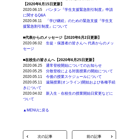
【2020年6月15日更新】
2020.06.15
バンタン『学生支援緊急割引制度』申請
に関するQ&A
2020.06.11
「学び継続」のための緊急支援『学生支
援緊急割引制度』について
■代表からのメッセージ【2020年6月2日更新】
2020.06.02
生徒・保護者の皆さんへ 代表からのメッ
セージ
■在校生の皆さんへ【2020年6月25日更新】
2020.06.25
通常登校開始についてのお知らせ
2020.05.25
分散登校による対面授業の開始について
2020.05.11
今後の授業スケジュールについて
2020.05.11
遠隔授業(オンライン)開始および各種手続
きについて
2020.04.02
新入生・在校生の授業開始日変更などに
ついて
▲MENUに戻る
次の記事
前の記事