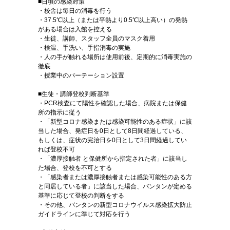
■日頃の感染対策
・校舎は毎日の消毒を行う
・37.5℃以上（または平熱より0.5℃以上高い）の発熱
がある場合は入館を控える
・生徒、講師、スタッフ全員のマスク着用
・検温、手洗い、手指消毒の実施
・人の手が触れる場所は使用前後、定期的に消毒実施の
徹底
・授業中のパーテーション設置
■生徒・講師登校判断基準
・PCR検査にて陽性を確認した場合、病院または保健
所の指示に従う
・「新型コロナ感染または感染可能性のある症状」に該
当した場合、発症日を0日として8日間経過している、
もしくは、症状の完治日を0日として3日間経過してい
れば登校不可
・「濃厚接触者 と保健所から指定された者」に該当し
た場合、登校を不可とする
・「感染者または濃厚接触者または感染可能性のある方
と同居している者」に該当した場合、バンタンが定める
基準に応じて登校の判断をする
・その他、バンタンの新型コロナウイルス感染拡大防止
ガイドラインに準じて対応を行う