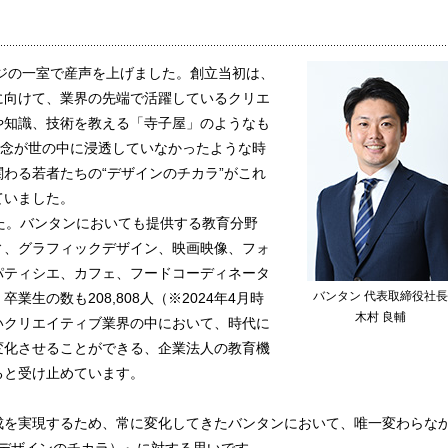
ージの一室で産声を上げました。創立当初は、
に向けて、業界の先端で活躍しているクリエ
や知識、技術を教える「寺子屋」のようなも
概念が世の中に浸透していなかったような時
わる若者たちの“デザインのチカラ”がこれ
ていました。
た。バンタンにおいても提供する教育分野
ィ、グラフィックデザイン、映画映像、フォ
パティシエ、カフェ、フードコーディネータ
バンタン 代表取締役社長
生の数も208,808人（※2024年4月時
木村 良輔
いクリエイティブ業界の中において、時代に
変化させることができる、企業法人の教育機
ると受け止めています。
成を実現するため、常に変化してきたバンタンにおいて、唯一変わらな