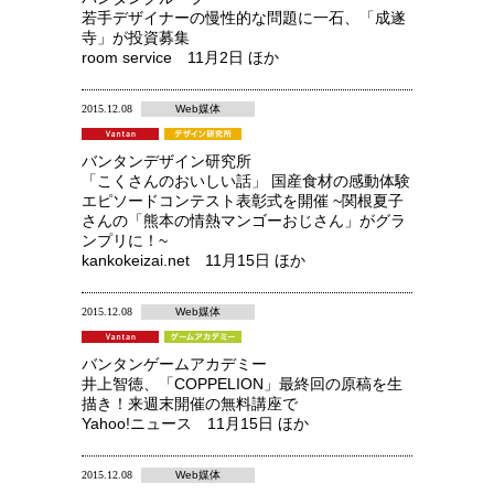
若手デザイナーの慢性的な問題に一石、「成遂
寺」が投資募集
room service 11月2日 ほか
2015.12.08
Web媒体
バンタンデザイン研究所
「こくさんのおいしい話」 国産食材の感動体験
エピソードコンテスト表彰式を開催 ~関根夏子
さんの「熊本の情熱マンゴーおじさん」がグラ
ンプリに！~
kankokeizai.net 11月15日 ほか
2015.12.08
Web媒体
バンタンゲームアカデミー
井上智徳、「COPPELION」最終回の原稿を生
描き！来週末開催の無料講座で
Yahoo!ニュース 11月15日 ほか
2015.12.08
Web媒体