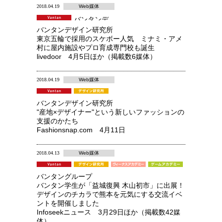
2018.04.19
Web媒体
バンタンデ
ザイン研究
バンタンデザイン研究所
所 高等部
東京五輪で採用のスケボー人気 ミナミ・アメ
村に屋内施設やプロ育成専門校も誕生
livedoor 4月5日ほか（掲載数6媒体）
2018.04.19
Web媒体
バンタンデザイン研究所
"産地×デザイナー"という新しいファッションの
支援のかたち
Fashionsnap.com 4月11日
2018.04.13
Web媒体
バンタングループ
バンタン学生が「益城復興 木山初市」に出展！
デザインのチカラで熊本を元気にする交流イベ
ントを開催しました
Infoseekニュース 3月29日ほか（掲載数42媒
体）