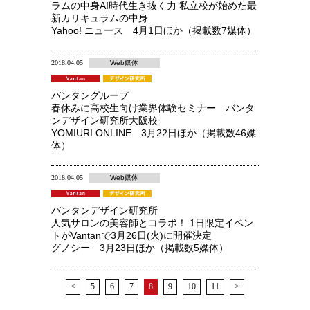
ラムの中身AI時代生き抜く力 私立校が始めた最
新カリキュラムの中身
Yahoo! ニュース 4月1日ほか（掲載数7媒体）
2018.04.05
Web媒体
バンタングループ
春休みに高校生向け業界体験セミナー バンタ
ンデザイン研究所大阪校
YOMIURI ONLINE 3月22日ほか（掲載数46媒
体）
2018.04.05
Web媒体
バンタンデザイン研究所
人気サロンの美容師とコラボ！ 1日限定イベン
トがVantanで3月26日(火)に開催決定
グノシー 3月23日ほか（掲載数5媒体）
<
5
6
7
8
9
10
11
>