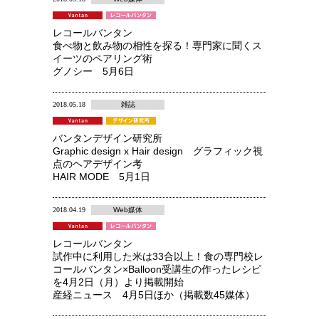
レコールバンタン
食べ物と飲み物の相性を探る！専門家に聞くス
イーツのペアリング術
グノシー 5月6日
2018.05.18
雑誌
バンタンデザイン研究所
Graphic design x Hair design グラフィック視
点のヘアデザイン考
HAIR MODE 5月1日
2018.04.19
Web媒体
レコールバンタン
試作中に利用した米は33合以上！食の専門校レ
コールバンタン×Balloon受講生の作ったレシピ
を4月2日（月）より掲載開始
産経ニュース 4月5日ほか（掲載数45媒体）