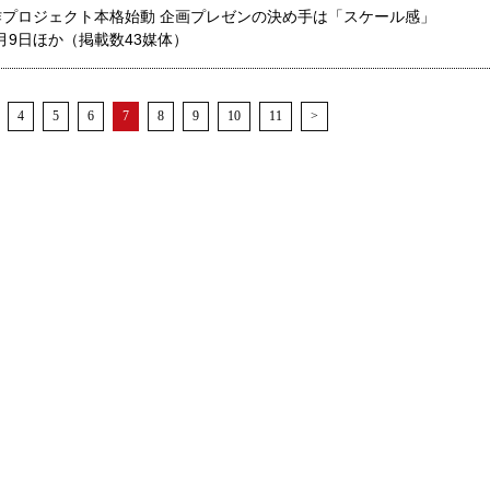
プロジェクト本格始動 企画プレゼンの決め手は「スケール感」
月9日ほか（掲載数43媒体）
4
5
6
7
8
9
10
11
>