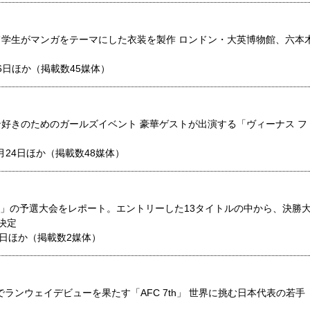
学生がマンガをテーマにした衣装を製作 ロンドン・大英博物館、六本
26日ほか（掲載数45媒体）
好きのためのガールズイベント 豪華ゲストが出演する「ヴィーナス フ
月24日ほか（掲載数48媒体）
門」の予選大会をレポート。エントリーした13タイトルの中から、決勝
決定
0日ほか（掲載数2媒体）
ランウェイデビューを果たす「AFC 7th」 世界に挑む日本代表の若手