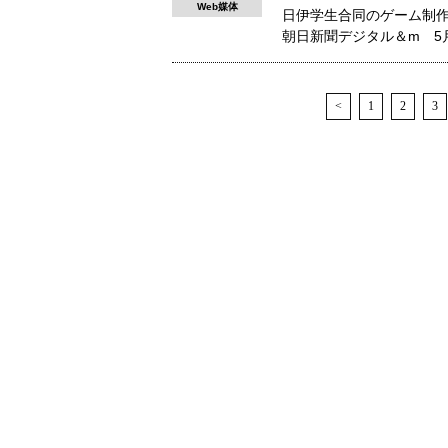
Web媒体
日伊学生合同のゲーム制作
朝日新聞デジタル＆m 5
<
1
2
3