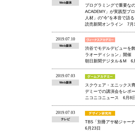
Web媒体
プログラミングで重要なのは
ACADEMY」が実践型プ
人材」の"今"を本音で語る
読売新聞オンライン 7月
2019.07.10
Web媒体
渋谷でモデルデビューを飾
ラオーディション」開催
朝日新聞デジタル＆M 6
2019.07.03
Web媒体
スクウェア・エニックス
デミーでの講演会をレポ
ニコニコニュース 6月8
2019.07.03
テレビ
TBS「別冊アサ秘ジャー
6月23日