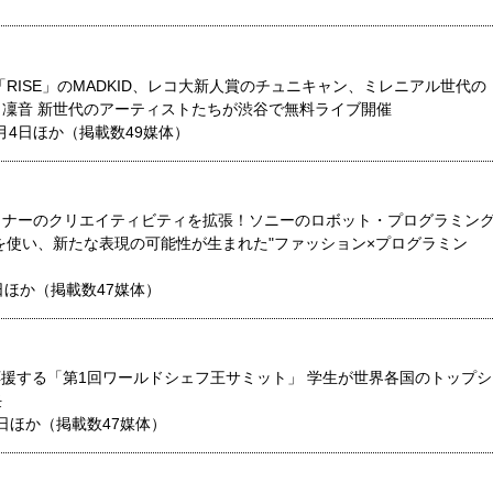
「RISE」のMADKID、レコ大新人賞のチュニキャン、ミレニアル世代の
凜音 新世代のアーティストたちが渋谷で無料ライブ開催
月4日ほか（掲載数49媒体）
イナーのクリエイティビティを拡張！ソニーのロボット・プログラミン
)」を使い、新たな表現の可能性が生まれた"ファッション×プログラミン
日ほか（掲載数47媒体）
応援する「第1回ワールドシェフ王サミット」 学生が世界各国のトップシ
任
9日ほか（掲載数47媒体）