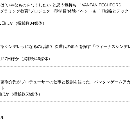
"いやなものをなくしたい"と思う気持ち 「VANTAN TECHFORD
ログラミング教育"プロジェクト型学習"体験イベント＆「IT戦略とテック
1日ほか（掲載数84媒体）
るシンデレラになるのは誰？ 次世代の原石を探す「ヴィーナスシンデ
月27日ほか（掲載数46媒体）
齊藤陽介氏がプロデューサーの仕事と役割を語った、バンタンゲームア
ート
日ほか（掲載数53媒体）
ナル」