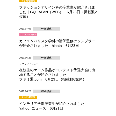
ファッションデザイン科の卒業生が紹介されま
した｜GQ JAPAN（WEB） 6月26日（掲載数2
媒体）
2020.07.06
Web媒体
カフェ＆バリスタ学科の講師監修のタンブラー
が紹介されました｜hinata 6月23日
2020.06.29
Web媒体
バンタンゲ
ームアカデ
在校生のゲーム作品がコンテスト予選大会に出
ミー 高等
場することが紹介されました
部
ファミ通.com 6月23日（掲載数6媒体）
2020.06.29
Web媒体
インテリア学部卒業生が紹介されました
Yahoo! ニュース 6月21日