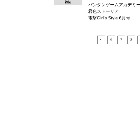
雑誌
バンタンゲームアカデミ
君色ストーリア
電撃Girl's Style 6月号
<
6
7
8