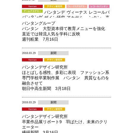
バンタンデ
ヴィーナス
レコールバ
バンタンゲ
ザイン研究
アカデミ
ンタン 高
ームアカデ
所 高等部
ー 高等部
等部
バンタングループ
ミー 高等
バンタン 大型資本得て教育メニューを強化
部
直近では韓流人気を学科に反映
週刊粧業 7月16日
2018.03.29
新聞
バンタンデザイン研究所
ほとばしる感性、多彩に表現 ファッション系
専門学校卒業制作展 バンタン 異質なものを
融合させて
朝日中高生新聞 3月18日
2018.03.29
新聞
バンタンデザイン研究所
卒業作品展リポート9 羽ばたけ、未来のクリ
エーター
繊研新聞 3月16日