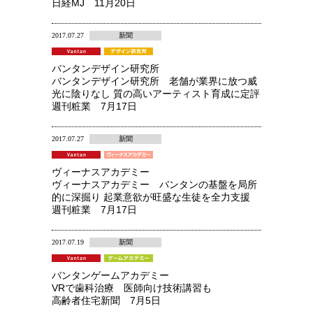
日経MJ 11月20日
2017.07.27
新聞
バンタンデザイン研究所
バンタンデザイン研究所 老舗が業界に放つ威
光に陰りなし 質の高いアーティスト育成に定評
週刊粧業 7月17日
2017.07.27
新聞
ヴィーナスアカデミー
ヴィーナスアカデミー バンタンの基盤を局所
的に深掘り 起業意欲が旺盛な生徒を全力支援
週刊粧業 7月17日
2017.07.19
新聞
バンタンゲームアカデミー
VRで歯科治療 医師向け技術講習も
高齢者住宅新聞 7月5日