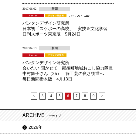
2017.06.02
新聞
バンタンデ
ザイン研究
バンタンデザイン研究所
所 高等部
日本初「スケボーの高校」 実技＆文化学習
日刊スポーツ東京版 5月24日
2017.04.19
新聞
バンタンデザイン研究所
会いたい 聞かせて 那須町地域おこし協力隊員
中村舞子さん（25） 篠工芸の良さ後世へ
毎日新聞栃木版 4月13日
<
3
4
5
6
7
8
9
>
ARCHIVE
アーカイブ
2026年