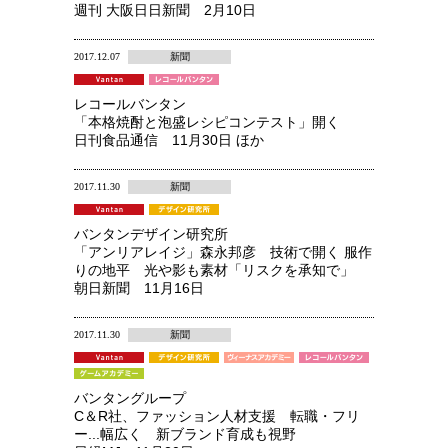
週刊 大阪日日新聞 2月10日
2017.12.07
新聞
レコールバンタン
「本格焼酎と泡盛レシピコンテスト」開く
日刊食品通信 11月30日 ほか
2017.11.30
新聞
バンタンデザイン研究所
「アンリアレイジ」森永邦彦 技術で開く 服作
りの地平 光や影も素材「リスクを承知で」
朝日新聞 11月16日
2017.11.30
新聞
バンタングループ
C＆R社、ファッション人材支援 転職・フリ
ー...幅広く 新ブランド育成も視野