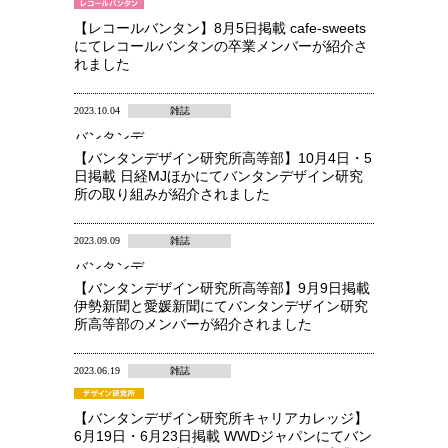
【レコールバンタン】8月5日掲載 cafe-sweets
にてレコールバンタンの卒業メンバーが紹介さ
れました
2023.10.04
雑誌
バンタンデ
ザイン研究
【バンタンデザイン研究所高等部】10月4日・5
所 高等部
日掲載 日経MJほかにてバンタンデザイン研究
所の取り組みが紹介されました
2023.09.09
雑誌
バンタンデ
ザイン研究
【バンタンデザイン研究所高等部】9月9日掲載
所 高等部
伊勢新聞と愛媛新聞にてバンタンデザイン研究
所高等部のメンバーが紹介されました
2023.06.19
雑誌
【バンタンデザイン研究所キャリアカレッジ】
6月19日・6月23日掲載 WWDジャパンにてバン