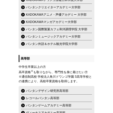
KADOKAWAドワンゴ情報工科学院大学部
バンタンクリエイターアカデミー大学部
KADOKAWAアニメ・声優アカデミー 大学部
KADOKAWAマンガアカデミー大学部
バンタン国際製菓カフェ和洋調理学院 大学部
バンタンミュージックアカデミー大学部
バンタン外語＆ホテル観光学院大学部
高等部
中学生卒業以上の方
※
高卒資格
も取りながら、専門性を身に着けたい方
※通信制高校 学校法人角川ドワンゴ学園 S高等学校と
の連携により、高校卒業資格を取得します。
バンタンデザイン研究所高等部
レコールバンタン高等部
バンタンゲームアカデミー高等部
ヴィーナスアカデミー高等部