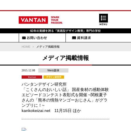
HOME
メディア掲載情報
メディア掲載情報
2015.12.08
Web媒体
バンタンデザイン研究所
「こくさんのおいしい話」 国産食材の感動体験
エピソードコンテスト表彰式を開催 ~関根夏子
さんの「熊本の情熱マンゴーおじさん」がグラ
ンプリに！~
kankokeizai.net 11月15日 ほか