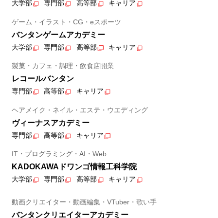
大学部
専門部
高等部
キャリア
ゲーム・イラスト・CG・eスポーツ
バンタンゲームアカデミー
大学部
専門部
高等部
キャリア
製菓・カフェ・調理・飲食店開業
レコールバンタン
専門部
高等部
キャリア
ヘアメイク・ネイル・エステ・ウエディング
ヴィーナスアカデミー
専門部
高等部
キャリア
IT・プログラミング・AI・Web
KADOKAWAドワンゴ情報工科学院
大学部
専門部
高等部
キャリア
動画クリエイター・動画編集・VTuber・歌い手
バンタンクリエイターアカデミー