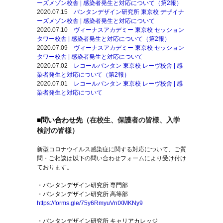
ーズメゾン校舎 | 感染者
発生
と対応について（第2報）
2020.07.15
バンタンデザイン研究所
東京校
デザイナ
ーズメゾン校舎 | 感染者
発生
と対応について
2020.07.10
ヴィーナスアカデミー
東京校
セッション
タワー校舎 | 感染者
発生
と対応について（第2報）
2020.07.09
ヴィーナスアカデミー
東京校
セッション
タワー校舎 | 感染者
発生
と対応について
2020.07.02
レコールバンタン
東京校
レーヴ校舎 | 感
染者
発生
と対応について（第2報）
2020.07.01
レコールバンタン
東京校
レーヴ校舎 | 感
染者
発生
と対応について
■問い合わせ先（
在校生、保護者の皆様、入学
検討の皆様）
新型コロナウイルス感染症に関する対応について、ご質
問・ご相談は以下の問い合わせフォームにより受け付け
ております。
・バンタンデザイン研究所 専門部
・バンタンデザイン研究所 高等部
https://forms.gle/75y6RmyuVntXMKNy9
・バンタンデザイン研究所 キャリアカレッジ