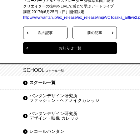
『スーパーリアルイラストレーター 斉藤幸延氏』現役
クリエイターの技術をLIVEで感じて学ぶアートライブ
講座 2017年6月25日（日）開催決定
http://www.vantan.jp/ex_release/ex_release/img/VCTosaka_artlive2.p
次の記事
前の記事
お知らせ一覧
SCHOOL
スクール一覧
スクール一覧
バンタンデザイン研究所
ファッション・ヘアメイクカレッジ
バンタンデザイン研究所
デザイン・映像 カレッジ
レコールバンタン