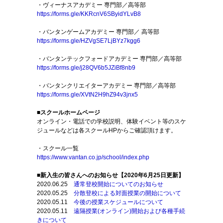
・ヴィーナスアカデミー 専門部／高等部
https://forms.gle/KKRcnV6SByidYLvB8
・バンタンゲームアカデミー 専門部／ 高等部
https://forms.gle/HZVgSE7LjBYz7kgg6
・バンタンテックフォードアカデミー 専門部／高等部
https://forms.gle/j28QV6b5JZiBf8nb9
・バンタンクリエイターアカデミー 専門部／高等部
https://forms.gle/XVtN2H9hZ94v3jnx5
■スクールホームページ
オンライン・電話での学校説明、体験イベント等のスケ
ジュールなどは各スクールHPからご確認頂けます。
・スクール一覧
https://www.vantan.co.jp/school/index.php
■新入生の皆さんへのお知らせ【2020年6月25日更新】
2020.06.25
通常登校開始についてのお知らせ
2020.05.25
分散登校による対面授業の開始について
2020.05.11
今後の授業スケジュールについて
2020.05.11
遠隔授業(オンライン)開始および各種手続
きについて