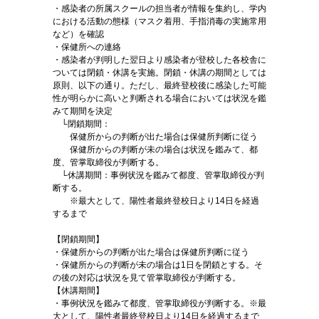
・感染者の所属スクールの担当者が情報を集約し、学内
における活動の態様（マスク着用、手指消毒の実施常用
など）を確認
・保健所への連絡
・感染者が判明した翌日より感染者が登校した各校舎に
ついては閉鎖・休講を実施。閉鎖・休講の期間としては
原則、以下の通り。ただし、最終登校後に感染した可能
性が明らかに高いと判断される場合においては状況を鑑
みて期間を決定
└閉鎖期間：
保健所からの判断が出た場合は保健所判断に従う
保健所からの判断が未の場合は状況を鑑みて、都
度、管掌取締役が判断する。
└休講期間：事例状況を鑑みて都度、管掌取締役が判
断する。
※最大として、陽性者最終登校日より14日を経過
するまで
【閉鎖期間】
・保健所からの判断が出た場合は保健所判断に従う
・保健所からの判断が未の場合は1日を閉鎖とする。そ
の後の対応は状況を見て管掌取締役が判断する。
【休講期間】
・事例状況を鑑みて都度、管掌取締役が判断する。※最
大として、陽性者最終登校日より14日を経過するまで