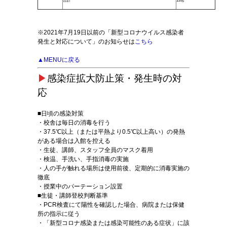
合計
13名
※2021年7月19日以前の「新型コロナウイルス感染者
発生と対応について」のお知らせは
こちら
▲MENUに戻る
▶
感染症拡大防止策・発生時の対
応
■日頃の感染対策
・校舎は毎日の消毒を行う
・37.5℃以上（または平熱より0.5℃以上高い）の発熱
がある場合は入館を控える
・生徒、講師、スタッフ全員のマスク着用
・検温、手洗い、手指消毒の実施
・人の手が触れる場所は使用前後、定期的に消毒実施の
徹底
・授業中のパーテーション設置
■生徒・講師登校判断基準
・PCR検査にて陽性を確認した場合、病院または保健
所の指示に従う
・「新型コロナ感染または感染可能性のある症状」に該