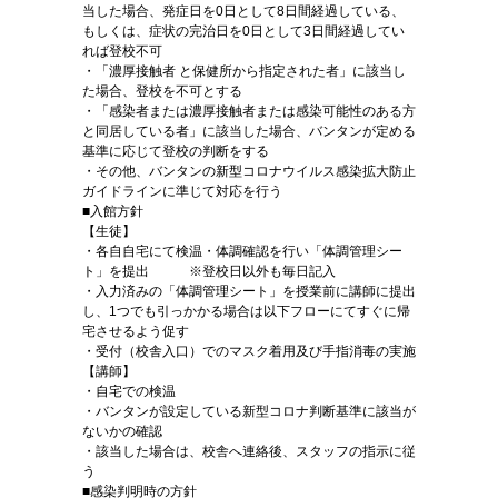
当した場合、発症日を0日として8日間経過している、
もしくは、症状の完治日を0日として3日間経過してい
れば登校不可
・「濃厚接触者 と保健所から指定された者」に該当し
た場合、登校を不可とする
・「感染者または濃厚接触者または感染可能性のある方
と同居している者」に該当した場合、バンタンが定める
基準に応じて登校の判断をする
・その他、バンタンの新型コロナウイルス感染拡大防止
ガイドラインに準じて対応を行う
■入館方針
【生徒】
・各自自宅にて検温・体調確認を行い「体調管理シー
ト」を提出 ※登校日以外も毎日記入
・入力済みの「体調管理シート」を授業前に講師に提出
し、1つでも引っかかる場合は以下フローにてすぐに帰
宅させるよう促す
・受付（校舎入口）でのマスク着用及び手指消毒の実施
【講師】
・自宅での検温
・バンタンが設定している新型コロナ判断基準に該当が
ないかの確認
・該当した場合は、校舎へ連絡後、スタッフの指示に従
う
■感染判明時の方針