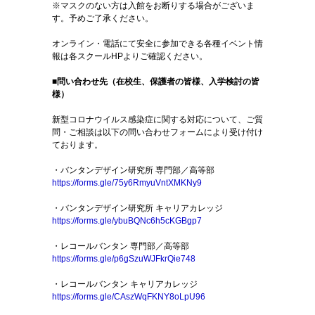
※マスクのない方は入館をお断りする場合がございま
す。予めご了承ください。
オンライン・電話にて安全に参加できる各種イベント情
報は各スクールHPよりご確認ください。
■問い合わせ先（
在校生、保護者の皆様、入学検討の皆
様）
新型コロナウイルス感染症に関する対応について、ご質
問・ご相談は以下の問い合わせフォームにより受け付け
ております。
・バンタンデザイン研究所 専門部／高等部
https://forms.gle/75y6RmyuVntXMKNy9
・バンタンデザイン研究所 キャリアカレッジ
https://forms.gle/ybuBQNc6h5cKGBgp7
・レコールバンタン 専門部／高等部
https://forms.gle/p6gSzuWJFkrQie748
・レコールバンタン キャリアカレッジ
https://forms.gle/CAszWqFKNY8oLpU96