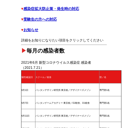
▼
感染症拡大防止策・発生時の対応
▼
受験生の方への対応
▼
お知らせ
詳細をお知りになりたい項目をクリックしてください
▶
毎月の感染者数
2021年6月 新型コロナウイルス感染症 感染者
（2021.7.21）
陽性確認日
スクール／校舎
部／名
6月1日
バンタンデザイン研究所 東京校／デザイナーズメゾン
専門部1名
6月7日
バンタンゲームアカデミー 東京校／D2校舎、D1校舎
専門部1名
6月11日
バンタンデザイン研究所 東京校／デザイナーズメゾン
専門部1名