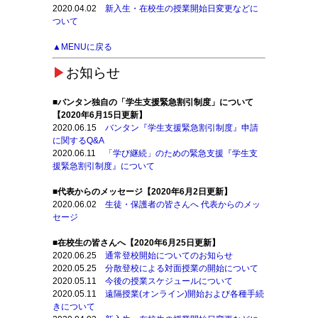
2020.04.02
新入生・在校生の授業開始日変更などに
ついて
▲MENUに戻る
▶
お知らせ
■バンタン独自の「学生支援緊急割引制度」について
【2020年6月15日更新】
2020.06.15
バンタン『学生支援緊急割引制度』申請
に関するQ&A
2020.06.11
「学び継続」のための緊急支援『学生支
援緊急割引制度』について
■代表からのメッセージ【2020年6月2日更新】
2020.06.02
生徒・保護者の皆さんへ 代表からのメッ
セージ
■在校生の皆さんへ【2020年6月25日更新】
2020.06.25
通常登校開始についてのお知らせ
2020.05.25
分散登校による対面授業の開始について
2020.05.11
今後の授業スケジュールについて
2020.05.11
遠隔授業(オンライン)開始および各種手続
きについて