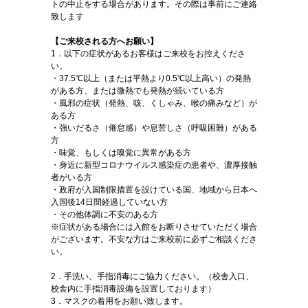
トの中止をする場合があります。その際は事前にご連絡
致します
【ご来校される方へお願い】
1．以下の症状があるお客様はご来校をお控えくださ
い。
・37.5℃以上（または平熱より0.5℃以上高い）の発熱
がある方、または微熱でも発熱が続いている方
・風邪の症状（発熱、咳、くしゃみ、喉の痛みなど）が
ある方
・強いだるさ（倦怠感）や息苦しさ（呼吸困難）がある
方
・味覚、もしくは嗅覚に異常がある方
・身近に新型コロナウイルス感染症の患者や、濃厚接触
者がいる方
・政府が入国制限措置を設けている国、地域から日本へ
入国後14日間経過していない方
・その他体調に不安のある方
※症状がある場合には入館をお断りさせていただく場合
がございます。不安な方はご来校前に必ずご相談くださ
い。
2．手洗い、手指消毒にご協力ください。（校舎入口、
校舎内に手指消毒設備を設置しております）
3．マスクの着用をお願い致します。