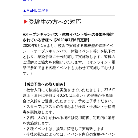
▲MENUに戻る
▶
受験生の方への対応
■オープンキャンパス・体験イベント等への参加を検討
されている皆様へ【2020年7月6日更新】
2020年6月1日より、校舎で実施する来校型の進路イベ
ント（オープンキャンパス・体験イベント等）を以下の
とおり、感染予防に十分配慮して実施致します。皆様の
ご理解とご協力をお願いいたします。（オンライン・電
話で参加できる各種イベントもあわせて実施しておりま
す。）
【感染予防への取り組み】
・校舎入口にて検温を実施させていただきます。37.5℃
以上（または平熱より0.5℃以上高い）の発熱がある場
合は入館をご遠慮いただきます。予めご了承ください。
・スタッフはマスクの着用および検温・手洗い・手指消
毒を実施致します。
・各館、人の手が触れる場所は使用前後、定期的に消毒
を実施致します。
・各種イベントは、換気に留意して実施致します。
・今後の状況によっては、イベント内容の変更やイベン