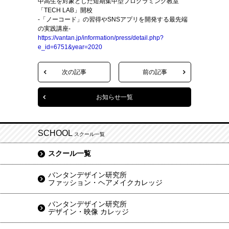
中高生を対象とした短期集中型プログラミング教室
「TECH LAB」開校
-「ノーコード」の習得やSNSアプリを開発する最先端
の実践講座-
https://vantan.jp/information/press/detail.php?
e_id=6751&year=2020
次の記事
前の記事
お知らせ一覧
SCHOOL
スクール一覧
スクール一覧
バンタンデザイン研究所
ファッション・ヘアメイクカレッジ
バンタンデザイン研究所
デザイン・映像 カレッジ