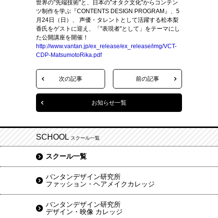
世界の"先端技術"と、日本の"オタク文化"からコンテン
ツ制作を学ぶ『CONTENTS DESIGN PROGRAM』、5
月24日（日）、 声優・タレントとして活躍する松本梨
香氏をゲストに迎え、「"表現者"として」をテーマにし
た公開講座を開催！
http://www.vantan.jp/ex_release/ex_release/img/VCT-
CDP-MatsumotoRika.pdf
次の記事
前の記事
お知らせ一覧
SCHOOL
スクール一覧
スクール一覧
バンタンデザイン研究所
ファッション・ヘアメイクカレッジ
バンタンデザイン研究所
デザイン・映像 カレッジ