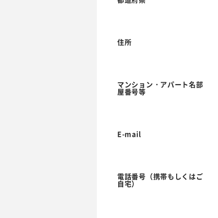
住所
マンション・アパート名部
屋番号等
E-mail
電話番号（携帯もしくはご
自宅）