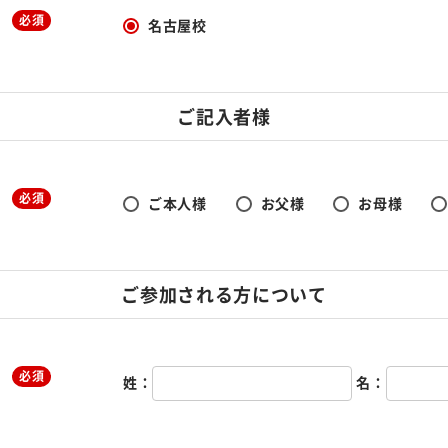
必須
名古屋校
ご記入者様
必須
ご本人様
お父様
お母様
ご参加される方について
必須
姓：
名：