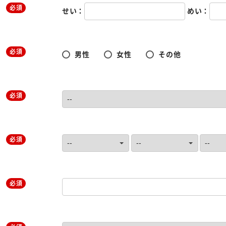
必須
せい：
めい：
必須
男性
女性
その他
必須
必須
必須